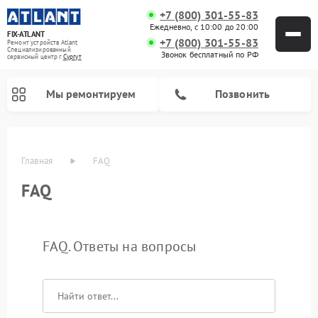
+7 (800) 301-55-83
Ежедневно, с 10:00 до 20:00
FIX-ATLANT
+7 (800) 301-55-83
Ремонт устройств Atlant
Специализированный
Звонок бесплатный по РФ
cервисный центр г.
Сургут
Мы ремонтируем
Позвонить
Главная
FAQ
FAQ
FAQ. Ответы на вопросы
Ремонт водонагревателей Atlant
Ремонт стиральных машин Atlant
Ремонт морозильных камер Atlant