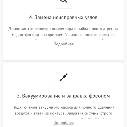
4. Замена неисправных узлов
Демонтаж сгоревшего компрессора и пайка нового агрегата
медно-фосфорным припоем. Установка нового фильтра-
осушителя. Замена изношенных вентиляторов обдува,
Подробнее
сломанных заслонок или поврежденных дверных петель.
5. Вакуумирование и заправка фреоном
Подключение вакуумного насоса для полного удаления
воздуха и влаги из контура. Заправка системы строго
дозированным объемом хладагента (R600a, R134a) по
Подробнее
электронным весам. Контроль рабочего давления в системе.