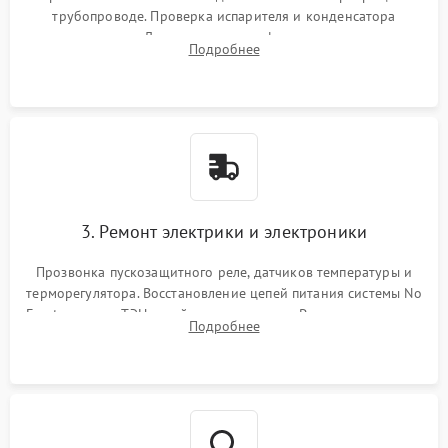
трубопроводе. Проверка испарителя и конденсатора
течеискателем. Демонтаж старого фильтра-осушителя и
Подробнее
продувка капиллярной трубки для устранения засоров.
3. Ремонт электрики и электроники
Прозвонка пускозащитного реле, датчиков температуры и
терморегулятора. Восстановление цепей питания системы No
Frost, включая ТЭН оттайки и вентилятор. Ремонт или замена
Подробнее
платы управления при сбоях алгоритмов.