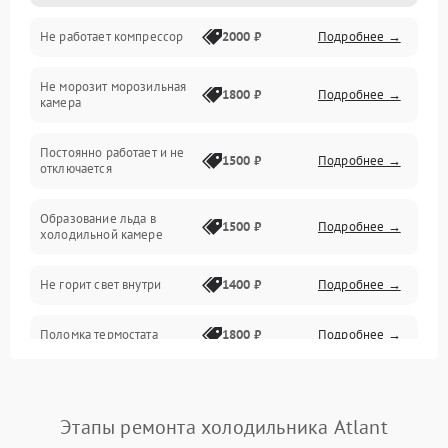
Не работает компрессор
2000 ₽
Подробнее →
Электропитание
Не морозит морозильная
Дренаж
1800 ₽
Подробнее →
камера
Оттайка
Постоянно работает и не
1500 ₽
Подробнее →
отключается
Программное обеспечение
Образование льда в
1500 ₽
Подробнее →
холодильной камере
Не горит свет внутри
1400 ₽
Подробнее →
Поломка термостата
1800 ₽
Подробнее →
Не работает вентилятор
1800 ₽
Подробнее →
Этапы ремонта холодильника Atlant
Поломка системы No Frost
2600 ₽
Подробнее →