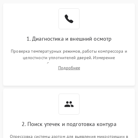
Образование конденсата
1800 ₽
Подробнее →
на стенках
Сбой в работе инвертора
2100 ₽
Подробнее →
1. Диагностика и внешний осмотр
Запах горелого при
2000 ₽
Подробнее →
Проверка температурных режимов, работы компрессора и
работе
целостности уплотнителей дверей. Измерение
сопротивления обмоток мотора, проверка термостата и
Не включается
Подробнее
1000 ₽
Подробнее →
считывание кодов ошибок с электронного дисплея.
холодильник
Проблемы с системой
автоматической
1800 ₽
Подробнее →
разморозки
2. Поиск утечек и подготовка контура
Опрессовка системы азотом для выявления микротрещин в