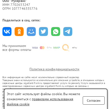
ООО "Русервис"
ИНН 7702633247
ОГРН 1077746335776
Поделиться в соц. сетях:
Мы принимаем
все формы оплаты
Политика конфиденциальности
Вся информация на сайте носит исключительно справочный характер.
Товарные знаки используются исключительно для описания устройств, в отношении которых
сервисные центры srg.atlant-fixim.ru предоставляют услуги по ремонту. Услуги оказываются в
неавторизованных сервисных центрах srg.atlant-fixim.ru, которые не связаны с
правообладателями товарных знаков или их официальными представителями.
Ремонт осуществляется для устройств, уже введенных в гражданский оборот в соответствии
Этот сайт использует файлы cookie. Вы можете
со статьей 1487 ГК РФ.
Использование товарных знаков не преследует цели индивидуализации услуг или введения
ознакомиться с
правилами использования
Согласен
потребителей в заблуждение, а служит для информирования о предоставляемых услугах по
ремонту техники указанных брендов.
файлов cookie
Представленная на сайте информация не является публичной офертой, определяемой