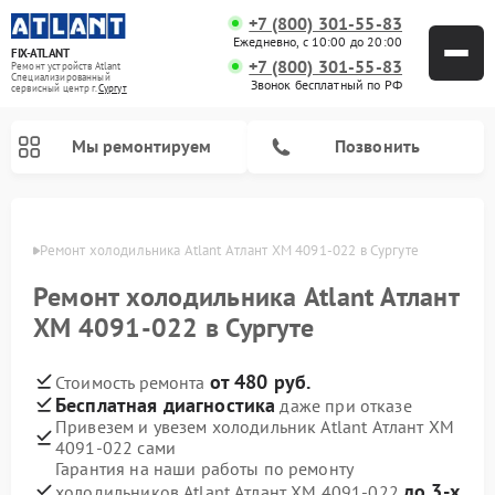
+7 (800) 301-55-83
Ежедневно, с 10:00 до 20:00
FIX-ATLANT
+7 (800) 301-55-83
Ремонт устройств Atlant
Специализированный
Звонок бесплатный по РФ
cервисный центр г.
Сургут
Мы ремонтируем
Позвонить
ргуте
Ремонт холодильника Atlant Атлант ХМ 4091-022 в Сургуте
Ремонт холодильника Atlant Атлант
Ремонт водонагревателей Atlant
Ремонт стиральных машин Atlant
Ремонт морозильных камер Atlant
ХМ 4091-022 в Сургуте
от 480 руб.
Стоимость ремонта
Бесплатная диагностика
даже при отказе
Привезем и увезем холодильник Atlant Атлант ХМ
4091-022 сами
Гарантия на наши работы по ремонту
до 3-х
холодильников Atlant Атлант ХМ 4091-022