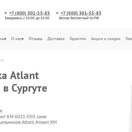
+7 (800) 301-55-83
+7 (800) 301-55-83
Ежедневно, с 10:00 до 20:00
Звонок бесплатный по РФ
ны
О нас
Отзывы
Доставка
Гарантии
Акции и скидки
Зая
уте
а Atlant
 в Сургуте
е
лант ХМ 6021-050 сами
ильников Atlant Атлант ХМ