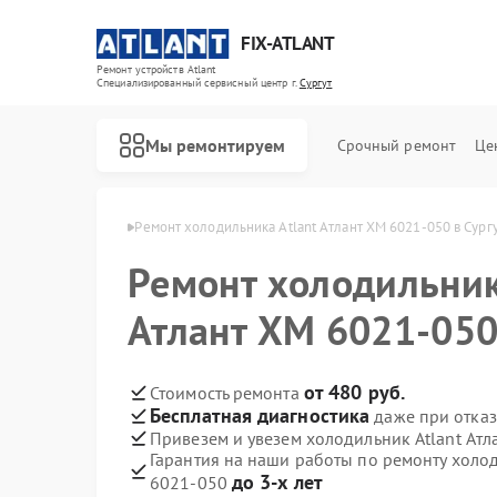
FIX-ATLANT
Ремонт устройств Atlant
Специализированный cервисный центр г.
Сургут
Мы ремонтируем
Срочный ремонт
Це
ов Atlant в Сургуте
Ремонт холодильника Atlant Атлант ХМ 6021-050 в Сург
Ремонт холодильник
Атлант ХМ 6021-050
Ремонт водонагревателей Atlant
Ремонт стиральных машин Atlant
Ремонт морозильных камер Atlant
от 480 руб.
Стоимость ремонта
Бесплатная диагностика
даже при отказ
Привезем и увезем холодильник Atlant Ат
Гарантия на наши работы по ремонту холод
до 3-х лет
6021-050