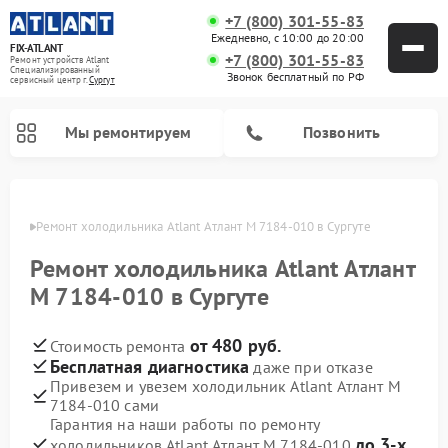
+7 (800) 301-55-83
Ежедневно, с 10:00 до 20:00
FIX-ATLANT
+7 (800) 301-55-83
Ремонт устройств Atlant
Специализированный
Звонок бесплатный по РФ
cервисный центр г.
Сургут
Мы ремонтируем
Позвонить
ргуте
Ремонт холодильника Atlant Атлант М 7184-010 в Сургуте
Ремонт холодильника Atlant Атлант
Ремонт водонагревателей Atlant
Ремонт стиральных машин Atlant
Ремонт морозильных камер Atlant
М 7184-010 в Сургуте
от 480 руб.
Стоимость ремонта
Бесплатная диагностика
даже при отказе
Привезем и увезем холодильник Atlant Атлант М
7184-010 сами
Гарантия на наши работы по ремонту
до 3-х
холодильников Atlant Атлант М 7184-010