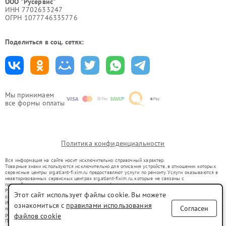
ООО "Русервис"
ИНН 7702633247
ОГРН 1077746335776
Поделиться в соц. сетях:
Мы принимаем
все формы оплаты
Политика конфиденциальности
Вся информация на сайте носит исключительно справочный характер.
Товарные знаки используются исключительно для описания устройств, в отношении которых
сервисные центры srg.atlant-fixim.ru предоставляют услуги по ремонту. Услуги оказываются в
неавторизованных сервисных центрах srg.atlant-fixim.ru, которые не связаны с
правообладателями товарных знаков или их официальными представителями.
Ремонт осуществляется для устройств, уже введенных в гражданский оборот в соответствии
Этот сайт использует файлы cookie. Вы можете
со статьей 1487 ГК РФ.
Использование товарных знаков не преследует цели индивидуализации услуг или введения
ознакомиться с
правилами использования
Согласен
потребителей в заблуждение, а служит для информирования о предоставляемых услугах по
ремонту техники указанных брендов.
файлов cookie
Представленная на сайте информация не является публичной офертой, определяемой