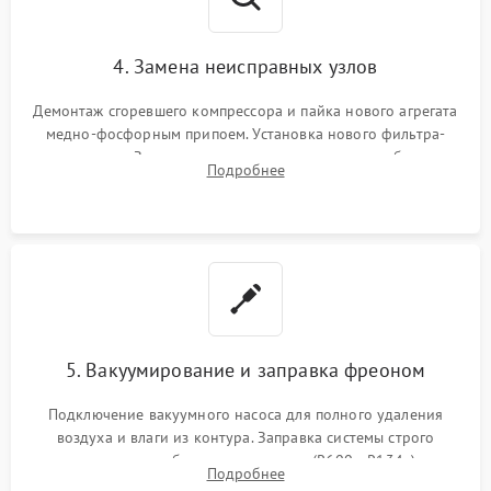
4. Замена неисправных узлов
Демонтаж сгоревшего компрессора и пайка нового агрегата
медно-фосфорным припоем. Установка нового фильтра-
осушителя. Замена изношенных вентиляторов обдува,
Подробнее
сломанных заслонок или поврежденных дверных петель.
5. Вакуумирование и заправка фреоном
Подключение вакуумного насоса для полного удаления
воздуха и влаги из контура. Заправка системы строго
дозированным объемом хладагента (R600a, R134a) по
Подробнее
электронным весам. Контроль рабочего давления в системе.