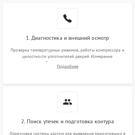
Образование конденсата
1800 ₽
Подробнее →
на стенках
Сбой в работе инвертора
2100 ₽
Подробнее →
1. Диагностика и внешний осмотр
Запах горелого при
2000 ₽
Подробнее →
Проверка температурных режимов, работы компрессора и
работе
целостности уплотнителей дверей. Измерение
сопротивления обмоток мотора, проверка термостата и
Не включается
Подробнее
1000 ₽
Подробнее →
считывание кодов ошибок с электронного дисплея.
холодильник
Проблемы с системой
автоматической
1800 ₽
Подробнее →
разморозки
2. Поиск утечек и подготовка контура
Опрессовка системы азотом для выявления микротрещин в