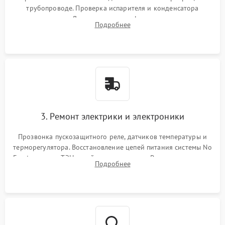
трубопроводе. Проверка испарителя и конденсатора
течеискателем. Демонтаж старого фильтра-осушителя и
Подробнее
продувка капиллярной трубки для устранения засоров.
3. Ремонт электрики и электроники
Прозвонка пускозащитного реле, датчиков температуры и
терморегулятора. Восстановление цепей питания системы No
Frost, включая ТЭН оттайки и вентилятор. Ремонт или замена
Подробнее
платы управления при сбоях алгоритмов.