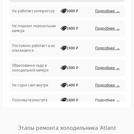
Не работает компрессор
2000 ₽
Подробнее →
Электропитание
Не морозит морозильная
Дренаж
1800 ₽
Подробнее →
камера
Оттайка
Постоянно работает и не
1500 ₽
Подробнее →
отключается
Программное обеспечение
Образование льда в
1500 ₽
Подробнее →
холодильной камере
Не горит свет внутри
1400 ₽
Подробнее →
Поломка термостата
1800 ₽
Подробнее →
Не работает вентилятор
1800 ₽
Подробнее →
Этапы ремонта холодильника Atlant
Поломка системы No Frost
2600 ₽
Подробнее →