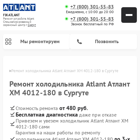
+7 (800) 301-55-83
Ежедневно, с 10:00 до 20:00
FIX-ATLANT
+7 (800) 301-55-83
Ремонт устройств Atlant
Специализированный
Звонок бесплатный по РФ
cервисный центр г.
Сургут
Мы ремонтируем
Позвонить
ргуте
Ремонт холодильника Atlant Атлант XM 4012-180 в Сургуте
Ремонт холодильника Atlant Атлант
Ремонт водонагревателей Atlant
Ремонт стиральных машин Atlant
Ремонт морозильных камер Atlant
XM 4012-180 в Сургуте
от 480 руб.
Стоимость ремонта
Бесплатная диагностика
даже при отказе
Привезем и увезем холодильник Atlant Атлант XM
4012-180 сами
Гарантия на наши работы по ремонту
до 3-х
холодильников Atlant Атлант XM 4012-180