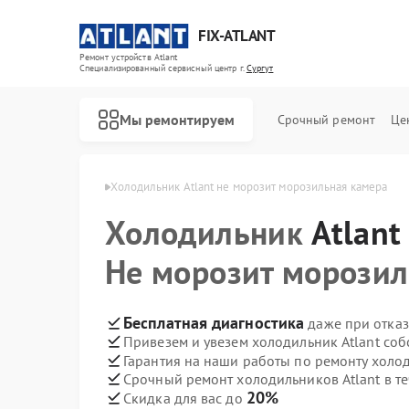
FIX-ATLANT
Ремонт устройств Atlant
Специализированный cервисный центр г.
Сургут
Мы ремонтируем
Срочный ремонт
Це
ов Atlant в Сургуте
Холодильник Atlant не морозит морозильная камера
Холодильник
Atlant
Не морозит морозил
Ремонт водонагревателей Atlant
Ремонт стиральных машин Atlant
Ремонт морозильных камер Atlant
Бесплатная диагностика
даже при отказ
Привезем и увезем холодильник Atlant соб
Гарантия на наши работы по ремонту холо
Срочный ремонт холодильников Atlant в те
20%
Скидка для вас до