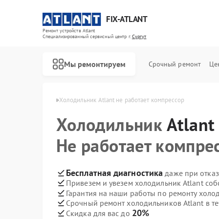
FIX-ATLANT
Ремонт устройств Atlant
Специализированный cервисный центр г.
Сургут
Мы ремонтируем
Срочный ремонт
Це
ов Atlant в Сургуте
Холодильник Atlant не работает компрессор
Холодильник
Atlant
Не работает компре
Ремонт водонагревателей Atlant
Ремонт стиральных машин Atlant
Ремонт морозильных камер Atlant
Бесплатная диагностика
даже при отказ
Привезем и увезем холодильник Atlant соб
Гарантия на наши работы по ремонту холо
Срочный ремонт холодильников Atlant в те
20%
Скидка для вас до