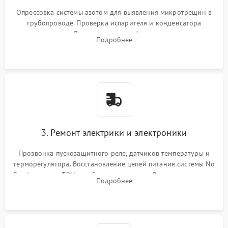
Опрессовка системы азотом для выявления микротрещин в
трубопроводе. Проверка испарителя и конденсатора
течеискателем. Демонтаж старого фильтра-осушителя и
Подробнее
продувка капиллярной трубки для устранения засоров.
3. Ремонт электрики и электроники
Прозвонка пускозащитного реле, датчиков температуры и
терморегулятора. Восстановление цепей питания системы No
Frost, включая ТЭН оттайки и вентилятор. Ремонт или замена
Подробнее
платы управления при сбоях алгоритмов.