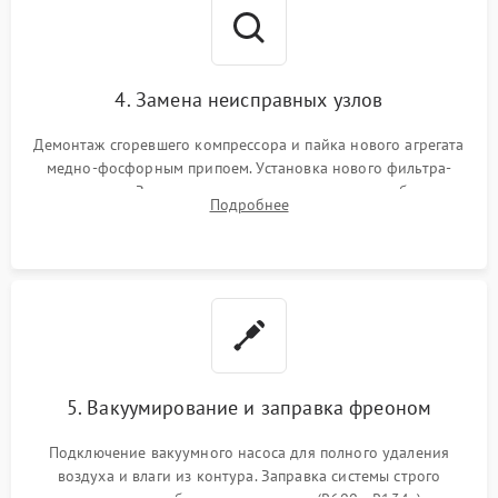
4. Замена неисправных узлов
Демонтаж сгоревшего компрессора и пайка нового агрегата
медно-фосфорным припоем. Установка нового фильтра-
осушителя. Замена изношенных вентиляторов обдува,
Подробнее
сломанных заслонок или поврежденных дверных петель.
5. Вакуумирование и заправка фреоном
Подключение вакуумного насоса для полного удаления
воздуха и влаги из контура. Заправка системы строго