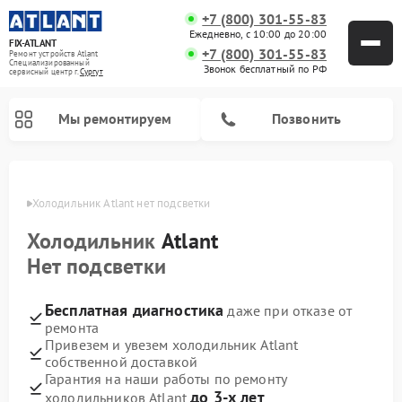
+7 (800) 301-55-83
Ежедневно, с 10:00 до 20:00
FIX-ATLANT
+7 (800) 301-55-83
Ремонт устройств Atlant
Специализированный
Звонок бесплатный по РФ
cервисный центр г.
Сургут
Мы ремонтируем
Позвонить
ргуте
Холодильник Atlant нет подсветки
Холодильник
Atlant
Ремонт водонагревателей Atlant
Ремонт стиральных машин Atlant
Ремонт морозильных камер Atlant
Нет подсветки
Бесплатная диагностика
даже при отказе от
ремонта
Привезем и увезем холодильник Atlant
собственной доставкой
Гарантия на наши работы по ремонту
до 3-х лет
холодильников Atlant