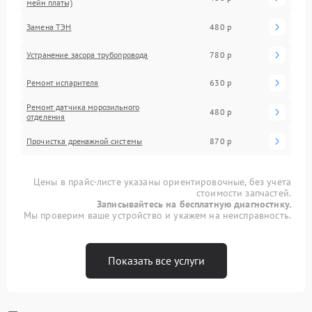
мейн платы)
Замена ТЭН
480 р
Устранение засора трубопровода
780 р
Ремонт испарителя
630 р
Ремонт датчика морозильного
480 р
отделения
Прочистка дренажной системы
870 р
Цены в прайс-листе указаны ориентировочные, без учета
стоимости запчастей.
Записывайтесь на бесплатную диагностику.
Мы проверим ваше устройство и укажем на неисправность.
Показать все услуги