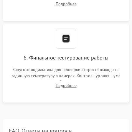
дозированным объемом хладагента (R600a, R134a) по
Подробнее
электронным весам. Контроль рабочего давления в системе.
6. Финальное тестирование работы
Запуск холодильника для проверки скорости выхода на
заданную температуру в камерах. Контроль уровня шума
компрессора, отсутствия обмерзания стенок и корректного
Подробнее
срабатывания системы автоматической оттайки.
FAQ. Ответы на вопросы