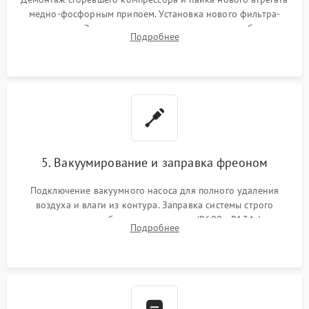
медно-фосфорным припоем. Установка нового фильтра-
осушителя. Замена изношенных вентиляторов обдува,
Подробнее
сломанных заслонок или поврежденных дверных петель.
5. Вакуумирование и заправка фреоном
Подключение вакуумного насоса для полного удаления
воздуха и влаги из контура. Заправка системы строго
дозированным объемом хладагента (R600a, R134a) по
Подробнее
электронным весам. Контроль рабочего давления в системе.