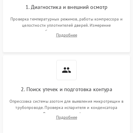
1. Диагностика и внешний осмотр
Проверка температурных режимов, работы компрессора и
целостности уплотнителей дверей. Измерение
сопротивления обмоток мотора, проверка термостата и
Подробнее
считывание кодов ошибок с электронного дисплея.
2. Поиск утечек и подготовка контура
Опрессовка системы азотом для выявления микротрещин в
трубопроводе. Проверка испарителя и конденсатора
течеискателем. Демонтаж старого фильтра-осушителя и
Подробнее
продувка капиллярной трубки для устранения засоров.