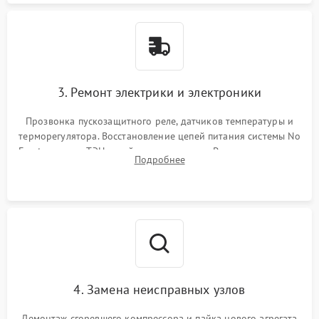
3. Ремонт электрики и электроники
Прозвонка пускозащитного реле, датчиков температуры и
терморегулятора. Восстановление цепей питания системы No
Frost, включая ТЭН оттайки и вентилятор. Ремонт или замена
Подробнее
платы управления при сбоях алгоритмов.
4. Замена неисправных узлов
Демонтаж сгоревшего компрессора и пайка нового агрегата