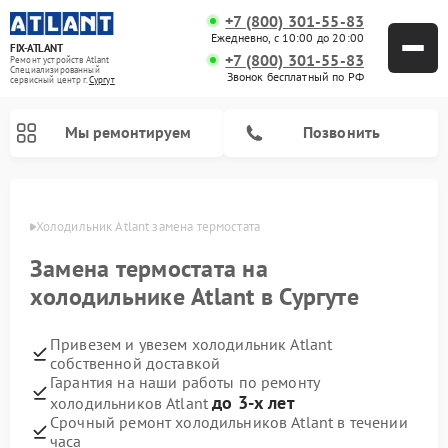
+7 (800) 301-55-83
Ежедневно, с 10:00 до 20:00
FIX-ATLANT
+7 (800) 301-55-83
Ремонт устройств Atlant
Специализированный
Звонок бесплатный по РФ
cервисный центр г.
Сургут
Мы ремонтируем
Позвонить
ргуте
Холодильник Atlant замена термостата
Замена термостата на
Ремонт водонагревателей Atlant
Ремонт стиральных машин Atlant
Ремонт морозильных камер Atlant
холодильнике Atlant в Сургуте
Привезем и увезем холодильник Atlant
собственной доставкой
Гарантия на наши работы по ремонту
до 3-х лет
холодильников Atlant
Срочный ремонт холодильников Atlant в течении
часа