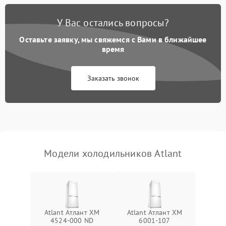
Поломка системы No Frost
2600 ₽
Подробнее →
У Вас остались вопросы?
Оставьте заявку, мы свяжемся с Вами в ближайшее
Образование конденсата
1800 ₽
Подробнее →
на стенках
время
Сбой в работе инвертора
2100 ₽
Подробнее →
Заказать звонок
Запах горелого при
2000 ₽
Подробнее →
работе
Не включается
1000 ₽
Подробнее →
холодильник
Модели холодильников Atlant
Проблемы с системой
автоматической
1800 ₽
Подробнее →
разморозки
Atlant Атлант ХМ
Atlant Атлант ХМ
4524-000 ND
6001-107