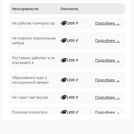
Неисправности
Стоимость
Механика
Не работает компрессор
2000 ₽
Подробнее →
Электропитание
Не морозит морозильная
Дренаж
1800 ₽
Подробнее →
камера
Оттайка
Постоянно работает и не
1500 ₽
Подробнее →
отключается
Программное обеспечение
Образование льда в
1500 ₽
Подробнее →
холодильной камере
Не горит свет внутри
1400 ₽
Подробнее →
Поломка термостата
1800 ₽
Подробнее →
Не работает вентилятор
1800 ₽
Подробнее →