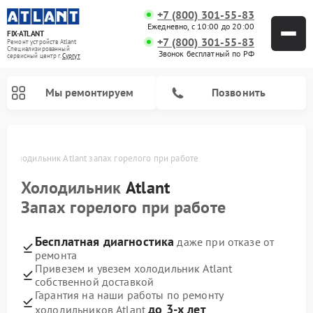
+7 (800) 301-55-83
Ежедневно, с 10:00 до 20:00
FIX-ATLANT
+7 (800) 301-55-83
Ремонт устройств Atlant
Специализированный
Звонок бесплатный по РФ
cервисный центр г.
Сургут
Мы ремонтируем
Позвонить
е
Холодильник Atlant запах горелого при работе
Холодильник
Atlant
Ремонт водонагревателей Atlant
Ремонт стиральных машин Atlant
Ремонт морозильных камер Atlant
Запах горелого при работе
Бесплатная диагностика
даже при отказе от
ремонта
Привезем и увезем холодильник Atlant
собственной доставкой
Гарантия на наши работы по ремонту
до 3-х лет
холодильников Atlant