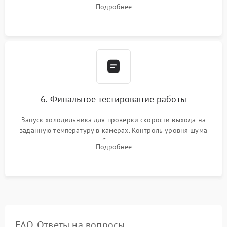
дозированным объемом хладагента (R600a, R134a) по
Подробнее
электронным весам. Контроль рабочего давления в системе.
6. Финальное тестирование работы
Запуск холодильника для проверки скорости выхода на
заданную температуру в камерах. Контроль уровня шума
компрессора, отсутствия обмерзания стенок и корректного
Подробнее
срабатывания системы автоматической оттайки.
FAQ. Ответы на вопросы