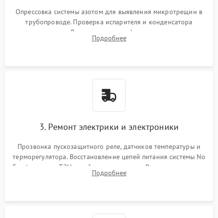
Опрессовка системы азотом для выявления микротрещин в
трубопроводе. Проверка испарителя и конденсатора
течеискателем. Демонтаж старого фильтра-осушителя и
Подробнее
продувка капиллярной трубки для устранения засоров.
3. Ремонт электрики и электроники
Прозвонка пускозащитного реле, датчиков температуры и
терморегулятора. Восстановление цепей питания системы No
Frost, включая ТЭН оттайки и вентилятор. Ремонт или замена
Подробнее
платы управления при сбоях алгоритмов.