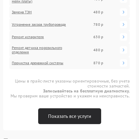
мейн платы)
Замена ТЭН
480 р
Устранение засора трубопровода
780 р
Ремонт испарителя
630 р
Ремонт датчика морозильного
480 р
отделения
Прочистка дренажной системы
870 р
Цены в прайс-листе указаны ориентировочные, без учета
стоимости запчастей.
Записывайтесь на бесплатную диагностику.
Мы проверим ваше устройство и укажем на неисправность.
Показать все услуги