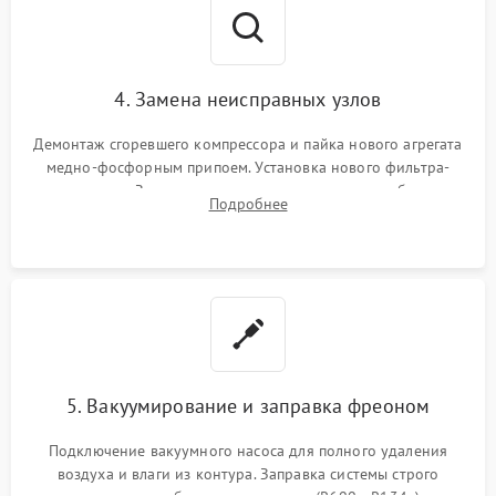
4. Замена неисправных узлов
Демонтаж сгоревшего компрессора и пайка нового агрегата
медно-фосфорным припоем. Установка нового фильтра-
осушителя. Замена изношенных вентиляторов обдува,
Подробнее
сломанных заслонок или поврежденных дверных петель.
5. Вакуумирование и заправка фреоном
Подключение вакуумного насоса для полного удаления
воздуха и влаги из контура. Заправка системы строго