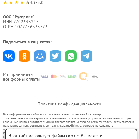
4.9-5.0
ООО "Русервис"
ИНН 7702633247
ОГРН 1077746335776
Поделиться в соц. сетях:
Мы принимаем
все формы оплаты
Политика конфиденциальности
Вся информация на сайте носит исключительно справочный характер.
Товарные знаки используются исключительно для описания устройств, в отношении которых
сервисные центры srg.atlant-fixim.ru предоставляют услуги по ремонту. Услуги оказываются в
неавторизованных сервисных центрах srg.atlant-fixim.ru, которые не связаны с
правообладателями товарных знаков или их официальными представителями.
Ремонт осуществляется для устройств, уже введенных в гражданский оборот в соответствии
Этот сайт использует файлы cookie. Вы можете
со статьей 1487 ГК РФ.