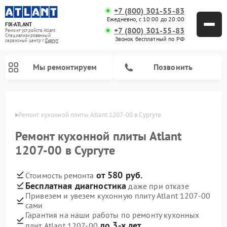
+7 (800) 301-55-83
Ежедневно, с 10:00 до 20:00
FIX-ATLANT
+7 (800) 301-55-83
Ремонт устройств Atlant
Специализированный
Звонок бесплатный по РФ
cервисный центр г.
Сургут
Мы ремонтируем
Позвонить
ргуте
Ремонт кухонной плиты Atlant 1207-00 в Сургуте
Ремонт кухонной плиты Atlant
Ремонт водонагревателей Atlant
Ремонт стиральных машин Atlant
Ремонт морозильных камер Atlant
1207-00 в Сургуте
от 580 руб.
Стоимость ремонта
Бесплатная диагностика
даже при отказе
Привезем и увезем кухонную плиту Atlant 1207-00
сами
Гарантия на наши работы по ремонту кухонных
до 3-х лет
плит Atlant 1207-00