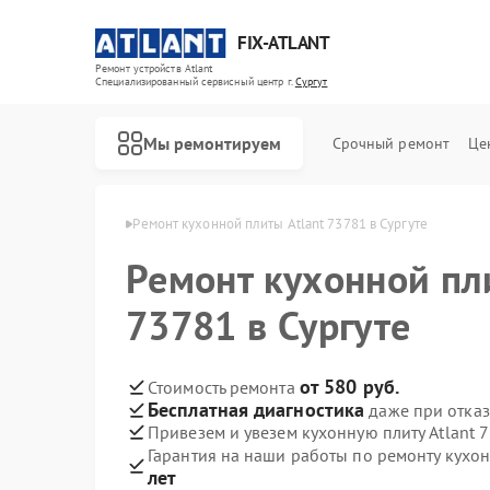
FIX-ATLANT
Ремонт устройств Atlant
Специализированный cервисный центр г.
Сургут
Мы ремонтируем
Срочный ремонт
Це
лит Atlant в Сургуте
Ремонт кухонной плиты Atlant 73781 в Сургуте
Ремонт кухонной пл
73781 в Сургуте
Ремонт водонагревателей Atlant
Ремонт стиральных машин Atlant
Ремонт морозильных камер Atlant
от 580 руб.
Стоимость ремонта
Бесплатная диагностика
даже при отказ
Привезем и увезем кухонную плиту Atlant 
Гарантия на наши работы по ремонту кухон
лет