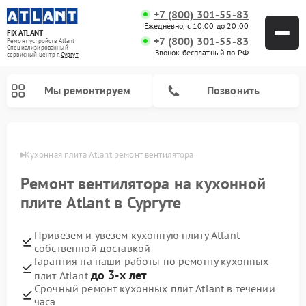
+7 (800) 301-55-83
Ежедневно, с 10:00 до 20:00
FIX-ATLANT
+7 (800) 301-55-83
Ремонт устройств Atlant
Специализированный
Звонок бесплатный по РФ
cервисный центр г.
Сургут
Мы ремонтируем
Позвонить
ргуте
Кухонная плита Atlant ремонт вентилятора
Ремонт вентилятора на кухонной
Ремонт водонагревателей Atlant
Ремонт стиральных машин Atlant
Ремонт морозильных камер Atlant
плите Atlant в Сургуте
Привезем и увезем кухонную плиту Atlant
собственной доставкой
Гарантия на наши работы по ремонту кухонных
до 3-х лет
плит Atlant
Срочный ремонт кухонных плит Atlant в течении
часа