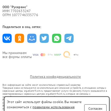
ООО "Русервис"
ИНН 7702633247
ОГРН 1077746335776
Поделиться в соц. сетях:
Мы принимаем
все формы оплаты
Политика конфиденциальности
Вся информация на сайте носит исключительно справочный характер.
Товарные знаки используются исключительно для описания устройств, в отношении которых
сервисные центры srg.atlant-fixim.ru предоставляют услуги по ремонту. Услуги оказываются в
неавторизованных сервисных центрах srg.atlant-fixim.ru, которые не связаны с
правообладателями товарных знаков или их официальными представителями.
Ремонт осуществляется для устройств, уже введенных в гражданский оборот в соответствии
Этот сайт использует файлы cookie. Вы можете
со статьей 1487 ГК РФ.
Использование товарных знаков не преследует цели индивидуализации услуг или введения
ознакомиться с
правилами использования
Согласен
потребителей в заблуждение, а служит для информирования о предоставляемых услугах по