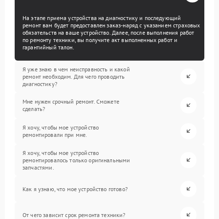
На этапе приема устройства на диагностику и последующий
ремонт вам будет предоставлен заказ-наряд с указанием страховых
обязательств на ваше устройство. Далее, после выполнения работ
по ремонту техники, вы получите акт выполненных работ и
гарантийный талон.
Я уже знаю в чем неисправность и какой
ремонт необходим. Для чего проводить
диагностику?
Мне нужен срочный ремонт. Сможете
сделать?
Я хочу, чтобы мое устройство
ремонтировали при мне.
Я хочу, чтобы мое устройство
ремонтировалось только оригинальными
запчастями.
Как я узнаю, что мое устройство готово?
От чего зависит срок ремонта техники?