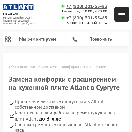
+7 (800) 301-55-83
Ежедневно, с 10:00 до 20:00
FIX-ATLANT
+7 (800) 301-55-83
Ремонт устройств Atlant
Специализированный
Звонок бесплатный по РФ
cервисный центр г.
Сургут
Мы ремонтируем
Позвонить
ргуте
Кухонная плита Atlant замена конфорки с расширением
Замена конфорки с расширением
Ремонт водонагревателей Atlant
Ремонт стиральных машин Atlant
Ремонт морозильных камер Atlant
на кухонной плите Atlant в Сургуте
Привезем и увезем кухонную плиту Atlant
собственной доставкой
Гарантия на наши работы по ремонту кухонных
до 3-х лет
плит Atlant
Срочный ремонт кухонных плит Atlant в течении
часа