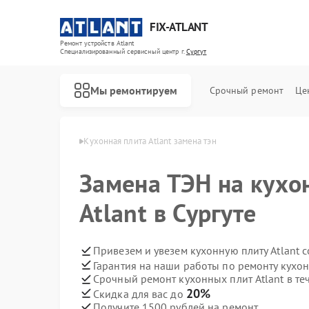
FIX-ATLANT
Ремонт устройств Atlant
Специализированный cервисный центр г.
Сургут
Мы ремонтируем
Срочный ремонт
Це
лит Atlant в Сургуте
Кухонная плита Atlant замена тэн
Замена ТЭН на кухо
Atlant в Сургуте
Ремонт водонагревателей Atlant
Ремонт стиральных машин Atlant
Ремонт морозильных камер Atlant
Привезем и увезем кухонную плиту Atlant 
Гарантия на наши работы по ремонту кухон
Срочный ремонт кухонных плит Atlant в те
20%
Скидка для вас до
Получите 1500 рублей на ремонт