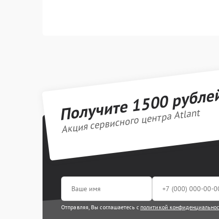
Получите 1500 рубле
Акция сервисного центра Atlant
Отправляя, Вы соглашаетесь с
политикой конфиденциально