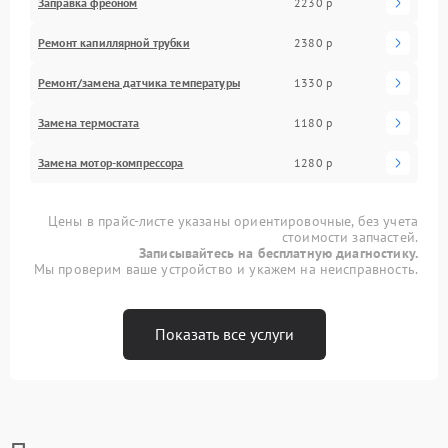
Заправка фреоном
2230 р
Ремонт капиллярной трубки
2380 р
Ремонт/замена датчика температуры
1330 р
Замена термостата
1180 р
Замена мотор-компрессора
1280 р
Цены в прайс-листе указаны ориентировочные, без учета
стоимости запчастей.
Записывайтесь на бесплатную диагностику.
Мы проверим ваше устройство и укажем на неисправность.
Показать все услуги