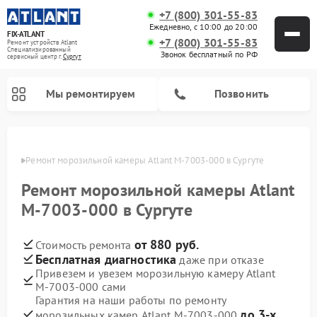
+7 (800) 301-55-83
Ежедневно, с 10:00 до 20:00
FIX-ATLANT
+7 (800) 301-55-83
Ремонт устройств Atlant
Специализированный
Звонок бесплатный по РФ
cервисный центр г.
Сургут
Мы ремонтируем
Позвонить
ргуте
Ремонт морозильной камеры Atlant М-7003-000 в Сургуте
Ремонт морозильной камеры Atlant
Ремонт водонагревателей Atlant
Ремонт стиральных машин Atlant
М-7003-000 в Сургуте
от 880 руб.
Стоимость ремонта
Бесплатная диагностика
даже при отказе
Привезем и увезем морозильную камеру Atlant
М-7003-000 сами
Гарантия на наши работы по ремонту
до 3-х
морозильных камер Atlant М-7003-000