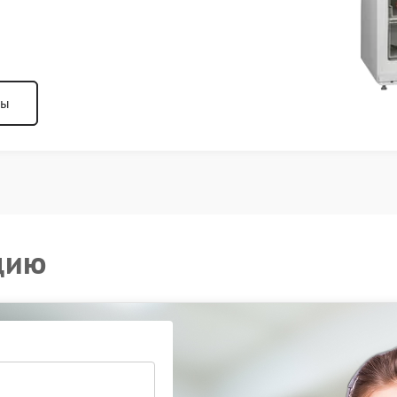
ны
цию