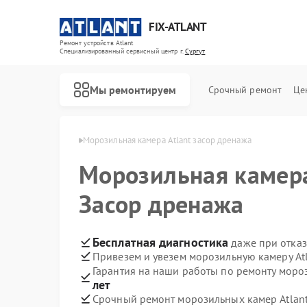
FIX-ATLANT
Ремонт устройств Atlant
Специализированный cервисный центр г.
Сургут
Мы ремонтируем
Срочный ремонт
Це
ер Atlant в Сургуте
Морозильная камера Atlant засор дренажа
Морозильная каме
Засор дренажа
Ремонт водонагревателей Atlant
Ремонт стиральных машин Atlant
Бесплатная диагностика
даже при отказ
Привезем и увезем морозильную камеру At
Гарантия на наши работы по ремонту моро
лет
Срочный ремонт морозильных камер Atlant