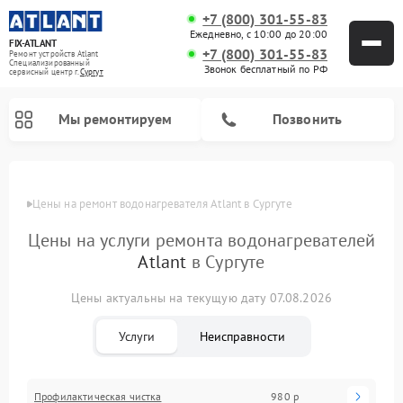
+7 (800) 301-55-83
Ежедневно, с 10:00 до 20:00
FIX-ATLANT
+7 (800) 301-55-83
Ремонт устройств Atlant
Специализированный
Звонок бесплатный по РФ
cервисный центр г.
Сургут
Мы ремонтируем
Позвонить
Цены
Цены на ремонт водонагревателя Atlant в Сургуте
Цены на услуги ремонта водонагревателей
Atlant
в Сургуте
Ремонт стиральных машин Atlant
Ремонт морозильных камер Atlant
Цены актуальны на текущую дату 07.08.2026
Услуги
Неисправности
Профилактическая чистка
980 р