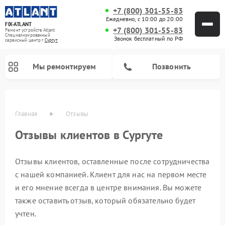
+7 (800) 301-55-83
Ежедневно, с 10:00 до 20:00
FIX-ATLANT
+7 (800) 301-55-83
Ремонт устройств Atlant
Специализированный
Звонок бесплатный по РФ
cервисный центр г.
Сургут
Мы ремонтируем
Позвонить
Главная
Отзывы
Отзывы клиентов в Сургуте
Отзывы клиентов, оставленные после сотрудничества
Ремонт водонагревателей Atlant
Ремонт стиральных машин Atlant
Ремонт морозильных камер Atlant
с нашей компанией. Клиент для нас на первом месте
и его мнение всегда в центре внимания. Вы можете
также оставить отзыв, который обязательно будет
учтен.