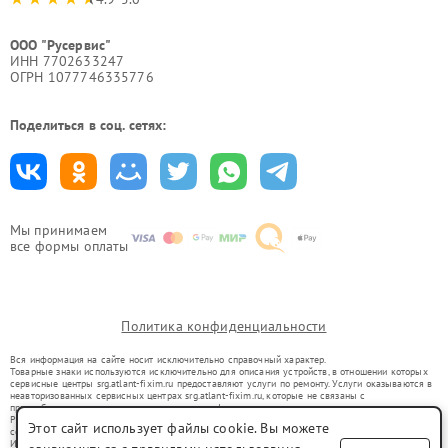
ООО "Русервис"
ИНН 7702633247
ОГРН 1077746335776
Поделиться в соц. сетях:
Мы принимаем
все формы оплаты
Политика конфиденциальности
Вся информация на сайте носит исключительно справочный характер.
Товарные знаки используются исключительно для описания устройств, в отношении которых
сервисные центры srg.atlant-fixim.ru предоставляют услуги по ремонту. Услуги оказываются в
неавторизованных сервисных центрах srg.atlant-fixim.ru, которые не связаны с
правообладателями товарных знаков или их официальными представителями.
Ремонт осуществляется для устройств, уже введенных в гражданский оборот в соответствии
Этот сайт использует файлы cookie. Вы можете
со статьей 1487 ГК РФ.
Использование товарных знаков не преследует цели индивидуализации услуг или введения