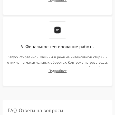
герметиком для предотвращения возможных протечек воды.
6. Финальное тестирование работы
Запуск стиральной машины в режиме интенсивной стирки и
отжима на максимальных оборотах. Контроль нагрева воды,
корректности слива, отсутствия излишних вибраций,
Подробнее
посторонних стуков и протечек под корпусом.
FAQ. Ответы на вопросы