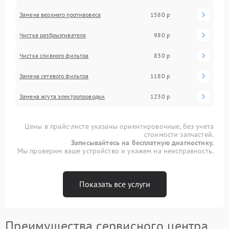
Замена верхнего противовеса
1580 р
Чистка разбрызгивателя
980 р
Чистка сливного фильтра
830 р
Замена сетевого фильтра
1180 р
Замена жгута электропроводки
1230 р
Цены в прайс-листе указаны ориентировочные, без учета
стоимости запчастей.
Записывайтесь на бесплатную диагностику.
Мы проверим ваше устройство и укажем на неисправность.
Показать все услуги
Преимущества сервисного центра