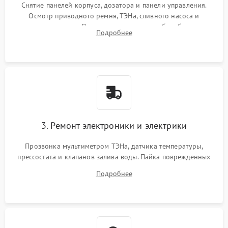
Снятие панелей корпуса, дозатора и панели управления.
Осмотр приводного ремня, ТЭНа, сливного насоса и
амортизаторов. Проверка подшипников барабана и
Подробнее
крестовины на износ, а манжеты люка на разрывы.
3. Ремонт электроники и электрики
Прозвонка мультиметром ТЭНа, датчика температуры,
прессостата и клапанов залива воды. Пайка поврежденных
дорожек или замена симисторов на плате управления.
Подробнее
Восстановление целостности проводки и контактов.