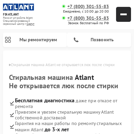
+7 (800) 301-55-83
Ежедневно, с 10:00 до 20:00
FIX-ATLANT
+7 (800) 301-55-83
Ремонт устройств Atlant
Специализированный
Звонок бесплатный по РФ
cервисный центр г.
Сургут
Мы ремонтируем
Позвонить
ргуте
Стиральная машина Atlant не открывается люк после стирки
Стиральная машина
Atlant
Не открывается люк после стирки
Ремонт водонагревателей Atlant
Ремонт морозильных камер Atlant
Бесплатная диагностика
даже при отказе от
ремонта
Привезем и увезем стиральную машину Atlant
собственной доставкой
Гарантия на наши работы по ремонту стиральных
до 3-х лет
машин Atlant