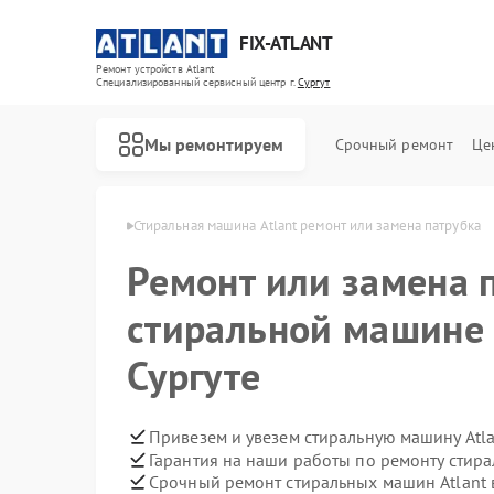
FIX-ATLANT
Ремонт устройств Atlant
Специализированный cервисный центр г.
Сургут
Мы ремонтируем
Срочный ремонт
Це
ин Atlant в Сургуте
Стиральная машина Atlant ремонт или замена патрубка
Ремонт или замена 
стиральной машине 
Ремонт водонагревателей Atlant
Ремонт морозильных камер Atlant
Сургуте
Привезем и увезем стиральную машину Atl
Гарантия на наши работы по ремонту стир
Срочный ремонт стиральных машин Atlant 