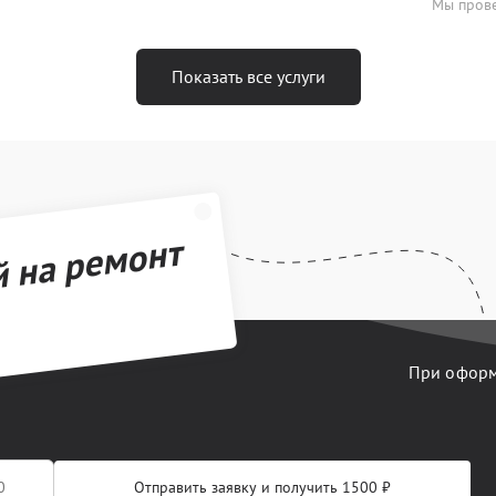
Мы прове
Показать все услуги
й на ремонт
При оформл
Отправить заявку и получить 1500 ₽