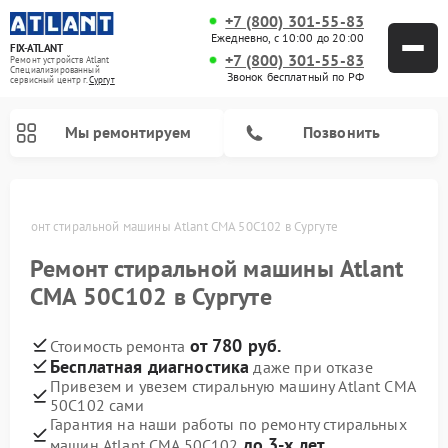
+7 (800) 301-55-83
Ежедневно, с 10:00 до 20:00
FIX-ATLANT
+7 (800) 301-55-83
Ремонт устройств Atlant
Специализированный
Звонок бесплатный по РФ
cервисный центр г.
Сургут
Мы ремонтируем
Позвонить
е
Ремонт стиральной машины Atlant СМА 50С102 в Сургуте
Ремонт стиральной машины Atlant
Ремонт водонагревателей Atlant
Ремонт морозильных камер Atlant
СМА 50С102 в Сургуте
от 780 руб.
Стоимость ремонта
Бесплатная диагностика
даже при отказе
Привезем и увезем стиральную машину Atlant СМА
50С102 сами
Гарантия на наши работы по ремонту стиральных
до 3-х лет
машин Atlant СМА 50С102