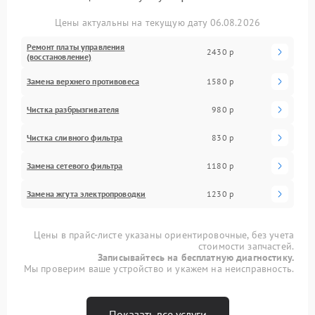
Цены актуальны на текущую дату 06.08.2026
Ремонт платы управления
2430 р
(восстановление)
Замена верхнего противовеса
1580 р
Чистка разбрызгивателя
980 р
Чистка сливного фильтра
830 р
Замена сетевого фильтра
1180 р
Замена жгута электропроводки
1230 р
Цены в прайс-листе указаны ориентировочные, без учета
стоимости запчастей.
Записывайтесь на бесплатную диагностику.
Мы проверим ваше устройство и укажем на неисправность.
Показать все услуги