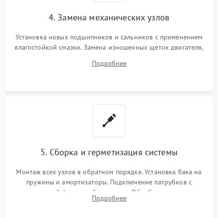
4. Замена механических узлов
Установка новых подшипников и сальников с применением
влагостойкой смазки. Замена изношенных щеток двигателя,
порванного ремня привода, неисправного сливного насоса
Подробнее
или поврежденной резиновой манжеты.
5. Сборка и герметизация системы
Монтаж всех узлов в обратном порядке. Установка бака на
пружины и амортизаторы. Подключение патрубков с
надежной фиксацией хомутами. Обработка стыков
Подробнее
герметиком для предотвращения возможных протечек воды.