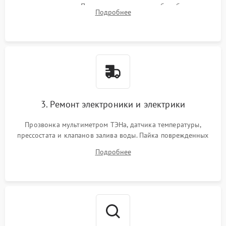
амортизаторов. Проверка подшипников барабана и
Подробнее
крестовины на износ, а манжеты люка на разрывы.
3. Ремонт электроники и электрики
Прозвонка мультиметром ТЭНа, датчика температуры,
прессостата и клапанов залива воды. Пайка поврежденных
дорожек или замена симисторов на плате управления.
Подробнее
Восстановление целостности проводки и контактов.