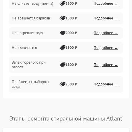
Не сливает воду (помпа)
2500 ₽
Подробнее →
Водоснабжение
Не вращается барабан
1500 ₽
Подробнее →
Слив
Не нагревает воду
2000 ₽
Подробнее →
Программное обеспечение
Не включается
1500 ₽
Подробнее →
Запах горелого при
1800 ₽
Подробнее →
работе
Проблемы с набором
2500 ₽
Подробнее →
воды
Замена ТЭНа
2200 ₽
Подробнее →
Замена платы управления
2200 ₽
Подробнее →
Этапы ремонта стиральной машины Atlant