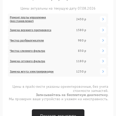
Цены актуальны на текущую дату 07.08.2026
Ремонт платы управления
2430 р
(восстановление)
Замена верхнего противовеса
1580 р
Чистка разбрызгивателя
980 р
Чистка сливного фильтра
830 р
Замена сетевого фильтра
1180 р
Замена жгута электропроводки
1230 р
Цены в прайс-листе указаны ориентировочные, без учета
стоимости запчастей.
Записывайтесь на бесплатную диагностику.
Мы проверим ваше устройство и укажем на неисправность.
Показать все услуги