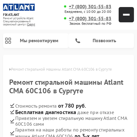
+7 (800) 301-55-83
Ежедневно, с 10:00 до 20:00
FIX-ATLANT
+7 (800) 301-55-83
Ремонт устройств Atlant
Специализированный
Звонок бесплатный по РФ
cервисный центр г.
Сургут
Мы ремонтируем
Позвонить
ргуте
Ремонт стиральной машины Atlant СМА 60С106 в Сургуте
Ремонт стиральной машины Atlant
Ремонт водонагревателей Atlant
Ремонт морозильных камер Atlant
СМА 60С106 в Сургуте
от 780 руб.
Стоимость ремонта
Бесплатная диагностика
даже при отказе
Привезем и увезем стиральную машину Atlant СМА
60С106 сами
Гарантия на наши работы по ремонту стиральных
до 3-х лет
машин Atlant СМА 60С106