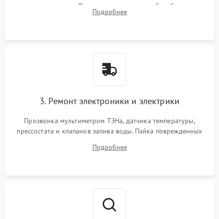
амортизаторов. Проверка подшипников барабана и
Подробнее
крестовины на износ, а манжеты люка на разрывы.
3. Ремонт электроники и электрики
Прозвонка мультиметром ТЭНа, датчика температуры,
прессостата и клапанов залива воды. Пайка поврежденных
дорожек или замена симисторов на плате управления.
Подробнее
Восстановление целостности проводки и контактов.