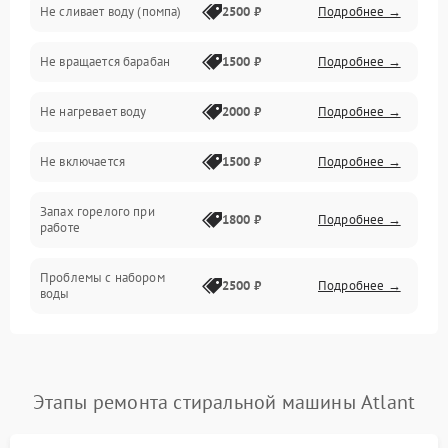
Не сливает воду (помпа)
2500 ₽
Подробнее →
Водоснабжение
Не вращается барабан
1500 ₽
Подробнее →
Слив
Не нагревает воду
2000 ₽
Подробнее →
Программное обеспечение
Не включается
1500 ₽
Подробнее →
Запах горелого при
1800 ₽
Подробнее →
работе
Проблемы с набором
2500 ₽
Подробнее →
воды
Замена ТЭНа
2200 ₽
Подробнее →
Замена платы управления
2200 ₽
Подробнее →
Этапы ремонта стиральной машины Atlant