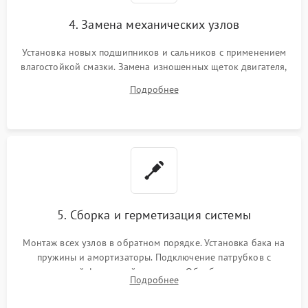
4. Замена механических узлов
Установка новых подшипников и сальников с применением
влагостойкой смазки. Замена изношенных щеток двигателя,
порванного ремня привода, неисправного сливного насоса
Подробнее
или поврежденной резиновой манжеты.
5. Сборка и герметизация системы
Монтаж всех узлов в обратном порядке. Установка бака на
пружины и амортизаторы. Подключение патрубков с
надежной фиксацией хомутами. Обработка стыков
Подробнее
герметиком для предотвращения возможных протечек воды.