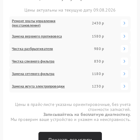
Цены актуальны на текущую дату 09.08.2026
Ремонт платы управления
2430 р
(восстановление)
Замена верхнего противовеса
1580 р
Чистка разбрызгивателя
980 р
Чистка сливного фильтра
830 р
Замена сетевого фильтра
1180 р
Замена жгута электропроводки
1230 р
Цены в прайс-листе указаны ориентировочные, без учета
стоимости запчастей.
Записывайтесь на бесплатную диагностику.
Мы проверим ваше устройство и укажем на неисправность.
Показать все услуги