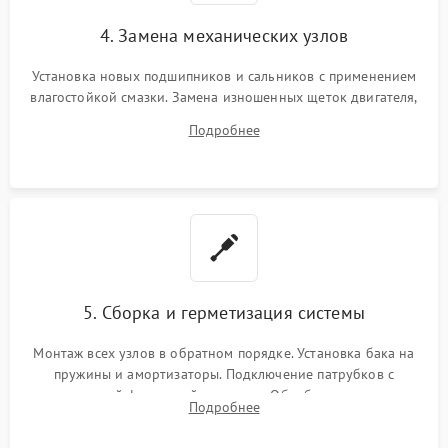
4. Замена механических узлов
Установка новых подшипников и сальников с применением
влагостойкой смазки. Замена изношенных щеток двигателя,
порванного ремня привода, неисправного сливного насоса
Подробнее
или поврежденной резиновой манжеты.
5. Сборка и герметизация системы
Монтаж всех узлов в обратном порядке. Установка бака на
пружины и амортизаторы. Подключение патрубков с
надежной фиксацией хомутами. Обработка стыков
Подробнее
герметиком для предотвращения возможных протечек воды.