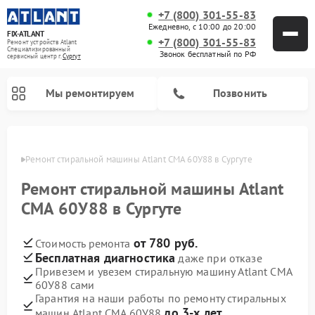
+7 (800) 301-55-83
Ежедневно, с 10:00 до 20:00
FIX-ATLANT
+7 (800) 301-55-83
Ремонт устройств Atlant
Специализированный
Звонок бесплатный по РФ
cервисный центр г.
Сургут
Мы ремонтируем
Позвонить
ргуте
Ремонт стиральной машины Atlant СМА 60У88 в Сургуте
Ремонт стиральной машины Atlant
Ремонт водонагревателей Atlant
Ремонт морозильных камер Atlant
СМА 60У88 в Сургуте
от 780 руб.
Стоимость ремонта
Бесплатная диагностика
даже при отказе
Привезем и увезем стиральную машину Atlant СМА
60У88 сами
Гарантия на наши работы по ремонту стиральных
до 3-х лет
машин Atlant СМА 60У88