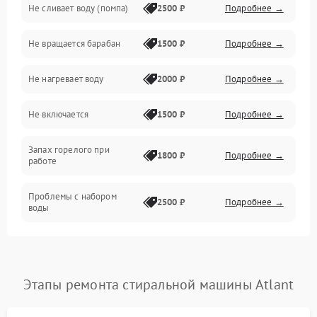
Не сливает воду (помпа)
2500 ₽
Подробнее →
Водоснабжение
Не вращается барабан
1500 ₽
Подробнее →
Слив
Не нагревает воду
2000 ₽
Подробнее →
Программное обеспечение
Не включается
1500 ₽
Подробнее →
Запах горелого при
1800 ₽
Подробнее →
работе
Проблемы с набором
2500 ₽
Подробнее →
воды
Замена ТЭНа
2200 ₽
Подробнее →
Замена платы управления
2200 ₽
Подробнее →
Этапы ремонта стиральной машины Atlant