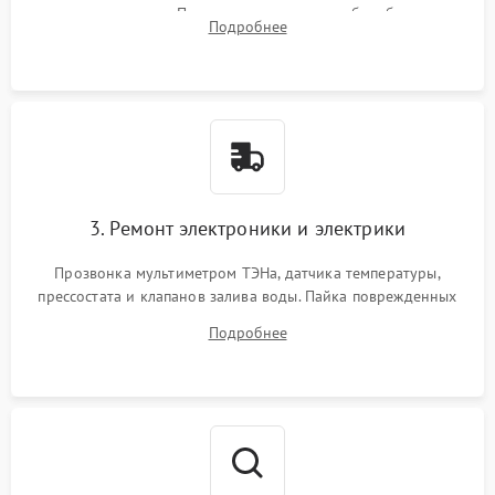
амортизаторов. Проверка подшипников барабана и
Подробнее
крестовины на износ, а манжеты люка на разрывы.
3. Ремонт электроники и электрики
Прозвонка мультиметром ТЭНа, датчика температуры,
прессостата и клапанов залива воды. Пайка поврежденных
дорожек или замена симисторов на плате управления.
Подробнее
Восстановление целостности проводки и контактов.