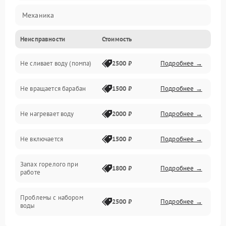
Механика
Неисправности
Стоимость
Электропитание
Не сливает воду (помпа)
2500 ₽
Подробнее →
Водоснабжение
Не вращается барабан
1500 ₽
Подробнее →
Слив
Не нагревает воду
2000 ₽
Подробнее →
Программное обеспечение
Не включается
1500 ₽
Подробнее →
Запах горелого при
1800 ₽
Подробнее →
работе
Проблемы с набором
2500 ₽
Подробнее →
воды