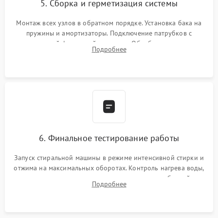
5. Сборка и герметизация системы
Монтаж всех узлов в обратном порядке. Установка бака на
пружины и амортизаторы. Подключение патрубков с
надежной фиксацией хомутами. Обработка стыков
Подробнее
герметиком для предотвращения возможных протечек воды.
6. Финальное тестирование работы
Запуск стиральной машины в режиме интенсивной стирки и
отжима на максимальных оборотах. Контроль нагрева воды,
корректности слива, отсутствия излишних вибраций,
Подробнее
посторонних стуков и протечек под корпусом.