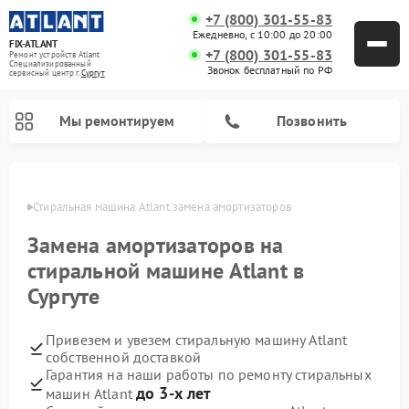
+7 (800) 301-55-83
Ежедневно, с 10:00 до 20:00
FIX-ATLANT
+7 (800) 301-55-83
Ремонт устройств Atlant
Специализированный
Звонок бесплатный по РФ
cервисный центр г.
Сургут
Мы ремонтируем
Позвонить
ргуте
Стиральная машина Atlant замена амортизаторов
Замена амортизаторов на
Ремонт водонагревателей Atlant
Ремонт морозильных камер Atlant
стиральной машине Atlant в
Сургуте
Привезем и увезем стиральную машину Atlant
собственной доставкой
Гарантия на наши работы по ремонту стиральных
до 3-х лет
машин Atlant