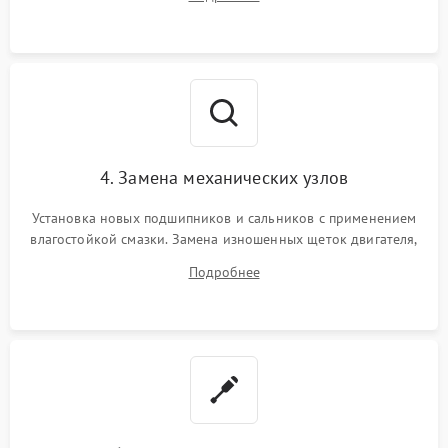
Восстановление целостности проводки и контактов.
4. Замена механических узлов
Установка новых подшипников и сальников с применением
влагостойкой смазки. Замена изношенных щеток двигателя,
порванного ремня привода, неисправного сливного насоса
Подробнее
или поврежденной резиновой манжеты.