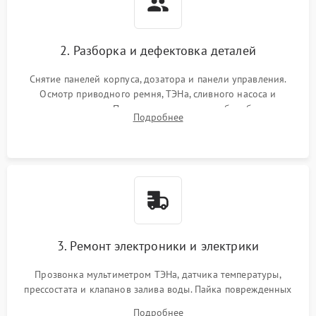
2. Разборка и дефектовка деталей
Снятие панелей корпуса, дозатора и панели управления.
Осмотр приводного ремня, ТЭНа, сливного насоса и
амортизаторов. Проверка подшипников барабана и
Подробнее
крестовины на износ, а манжеты люка на разрывы.
3. Ремонт электроники и электрики
Прозвонка мультиметром ТЭНа, датчика температуры,
прессостата и клапанов залива воды. Пайка поврежденных
дорожек или замена симисторов на плате управления.
Подробнее