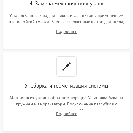
4. Замена механических узлов
Установка новых подшипников и сальников с применением
влагостойкой смазки. Замена изношенных щеток двигателя,
порванного ремня привода, неисправного сливного насоса
Подробнее
или поврежденной резиновой манжеты.
5. Сборка и герметизация системы
Монтаж всех узлов в обратном порядке. Установка бака на
пружины и амортизаторы. Подключение патрубков с
надежной фиксацией хомутами. Обработка стыков
Подробнее
герметиком для предотвращения возможных протечек воды.