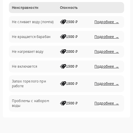
Неисправности
Стоимость
Электропитание
Не сливает воду (помпа)
2500 ₽
Подробнее →
Водоснабжение
Не вращается барабан
1500 ₽
Подробнее →
Слив
Не нагревает воду
2000 ₽
Подробнее →
Программное обеспечение
Не включается
1500 ₽
Подробнее →
Запах горелого при
1800 ₽
Подробнее →
работе
Проблемы с набором
2500 ₽
Подробнее →
воды
Замена ТЭНа
2200 ₽
Подробнее →