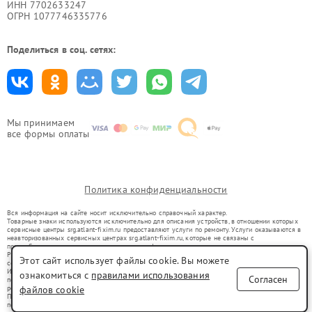
ИНН 7702633247
ОГРН 1077746335776
Поделиться в соц. сетях:
Мы принимаем
все формы оплаты
Политика конфиденциальности
Вся информация на сайте носит исключительно справочный характер.
Товарные знаки используются исключительно для описания устройств, в отношении которых
сервисные центры srg.atlant-fixim.ru предоставляют услуги по ремонту. Услуги оказываются в
неавторизованных сервисных центрах srg.atlant-fixim.ru, которые не связаны с
правообладателями товарных знаков или их официальными представителями.
Ремонт осуществляется для устройств, уже введенных в гражданский оборот в соответствии
Этот сайт использует файлы cookie. Вы можете
со статьей 1487 ГК РФ.
Использование товарных знаков не преследует цели индивидуализации услуг или введения
ознакомиться с
правилами использования
Согласен
потребителей в заблуждение, а служит для информирования о предоставляемых услугах по
ремонту техники указанных брендов.
файлов cookie
Представленная на сайте информация не является публичной офертой, определяемой
положениями Статьи 437(2) Гражданского кодекса РФ