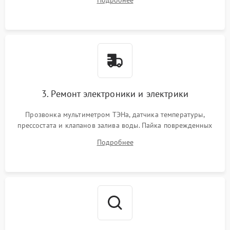
крестовины на износ, а манжеты люка на разрывы.
3. Ремонт электроники и электрики
Прозвонка мультиметром ТЭНа, датчика температуры,
прессостата и клапанов залива воды. Пайка поврежденных
дорожек или замена симисторов на плате управления.
Подробнее
Восстановление целостности проводки и контактов.