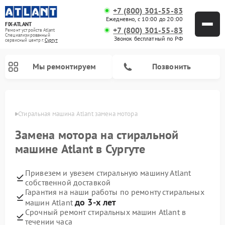
+7 (800) 301-55-83
Ежедневно, с 10:00 до 20:00
FIX-ATLANT
+7 (800) 301-55-83
Ремонт устройств Atlant
Специализированный
Звонок бесплатный по РФ
cервисный центр г.
Сургут
Мы ремонтируем
Позвонить
ргуте
Стиральная машина Atlant замена мотора
Замена мотора на стиральной
Ремонт водонагревателей Atlant
Ремонт морозильных камер Atlant
машине Atlant в Сургуте
Привезем и увезем стиральную машину Atlant
собственной доставкой
Гарантия на наши работы по ремонту стиральных
до 3-х лет
машин Atlant
Срочный ремонт стиральных машин Atlant в
течении часа