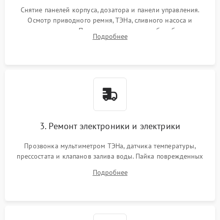
Снятие панелей корпуса, дозатора и панели управления.
Осмотр приводного ремня, ТЭНа, сливного насоса и
амортизаторов. Проверка подшипников барабана и
Подробнее
крестовины на износ, а манжеты люка на разрывы.
3. Ремонт электроники и электрики
Прозвонка мультиметром ТЭНа, датчика температуры,
прессостата и клапанов залива воды. Пайка поврежденных
дорожек или замена симисторов на плате управления.
Подробнее
Восстановление целостности проводки и контактов.