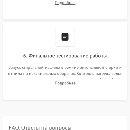
Подробнее
герметиком для предотвращения возможных протечек воды.
6. Финальное тестирование работы
Запуск стиральной машины в режиме интенсивной стирки и
отжима на максимальных оборотах. Контроль нагрева воды,
корректности слива, отсутствия излишних вибраций,
Подробнее
посторонних стуков и протечек под корпусом.
FAQ. Ответы на вопросы