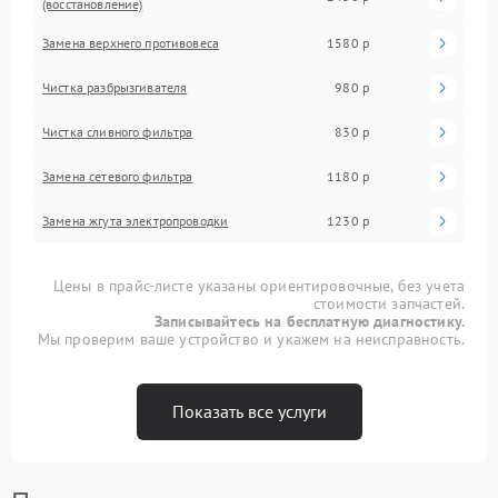
(восстановление)
Замена верхнего противовеса
1580 р
Чистка разбрызгивателя
980 р
Чистка сливного фильтра
830 р
Замена сетевого фильтра
1180 р
Замена жгута электропроводки
1230 р
Цены в прайс-листе указаны ориентировочные, без учета
стоимости запчастей.
Записывайтесь на бесплатную диагностику.
Мы проверим ваше устройство и укажем на неисправность.
Показать все услуги