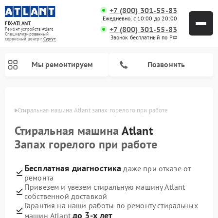
+7 (800) 301-55-83
Ежедневно, с 10:00 до 20:00
FIX-ATLANT
+7 (800) 301-55-83
Ремонт устройств Atlant
Специализированный
Звонок бесплатный по РФ
cервисный центр г.
Сургут
Мы ремонтируем
Позвонить
ргуте
Стиральная машина Atlant запах горелого при работе
Стиральная машина
Atlant
Ремонт водонагревателей Atlant
Ремонт морозильных камер Atlant
Запах горелого при работе
Бесплатная диагностика
даже при отказе от
ремонта
Привезем и увезем стиральную машину Atlant
собственной доставкой
Гарантия на наши работы по ремонту стиральных
до 3-х лет
машин Atlant