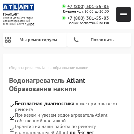
+7 (800) 301-55-83
Ежедневно, с 10:00 до 20:00
FIX-ATLANT
+7 (800) 301-55-83
Ремонт устройств Atlant
Специализированный
Звонок бесплатный по РФ
cервисный центр г.
Сургут
Мы ремонтируем
Позвонить
ргуте
Водонагреватель Atlant образование накипи
Водонагреватель
Atlant
Ремонт стиральных машин Atlant
Ремонт морозильных камер Atlant
Образование накипи
Бесплатная диагностика
даже при отказе от
ремонта
Привезем и увезем водонагреватель Atlant
собственной доставкой
Гарантия на наши работы по ремонту
до 3-х лет
водонагревателей Atlant