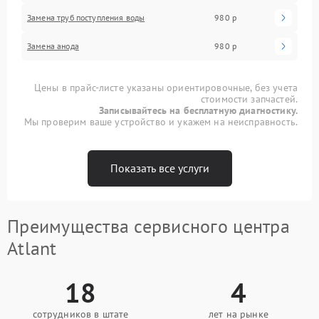
Замена труб поступления воды
980 р
Замена анода
980 р
Цены в прайс-листе указаны ориентировочные, без учета
стоимости запчастей.
Записывайтесь на бесплатную диагностику.
Мы проверим ваше устройство и укажем на неисправность.
Показать все услуги
Преимущества сервисного центра
Atlant
18
4
сотрудников в штате
лет на рынке