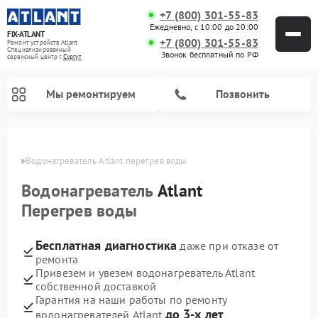
+7 (800) 301-55-83
Ежедневно, с 10:00 до 20:00
FIX-ATLANT
+7 (800) 301-55-83
Ремонт устройств Atlant
Специализированный
Звонок бесплатный по РФ
cервисный центр г.
Сургут
Мы ремонтируем
Позвонить
ргуте
Водонагреватель Atlant перегрев воды
Водонагреватель
Atlant
Ремонт стиральных машин Atlant
Ремонт морозильных камер Atlant
Перегрев воды
Бесплатная диагностика
даже при отказе от
ремонта
Привезем и увезем водонагреватель Atlant
собственной доставкой
Гарантия на наши работы по ремонту
до 3-х лет
водонагревателей Atlant