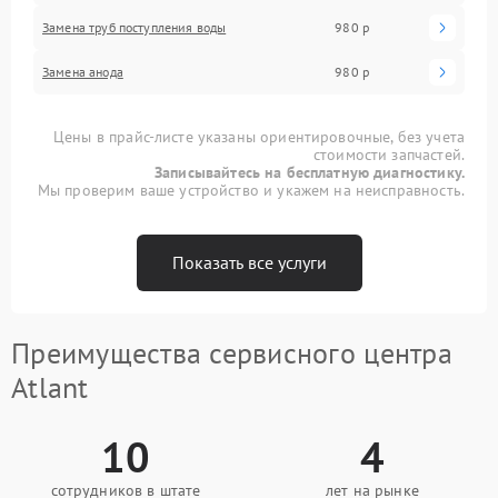
Замена труб поступления воды
980 р
Замена анода
980 р
Цены в прайс-листе указаны ориентировочные, без учета
стоимости запчастей.
Записывайтесь на бесплатную диагностику.
Мы проверим ваше устройство и укажем на неисправность.
Показать все услуги
Преимущества сервисного центра
Atlant
10
4
сотрудников в штате
лет на рынке