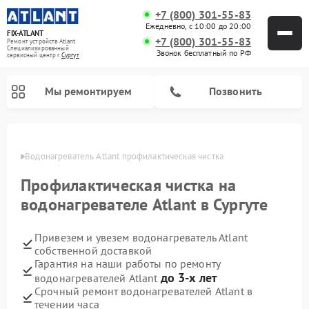
+7 (800) 301-55-83
Ежедневно, с 10:00 до 20:00
FIX-ATLANT
+7 (800) 301-55-83
Ремонт устройств Atlant
Специализированный
Звонок бесплатный по РФ
cервисный центр г.
Сургут
Мы ремонтируем
Позвонить
ргуте
Водонагреватель Atlant профилактическая чистка
Профилактическая чистка на
Ремонт стиральных машин Atlant
Ремонт морозильных камер Atlant
водонагревателе Atlant в Сургуте
Привезем и увезем водонагреватель Atlant
собственной доставкой
Гарантия на наши работы по ремонту
до 3-х лет
водонагревателей Atlant
Срочный ремонт водонагревателей Atlant в
течении часа