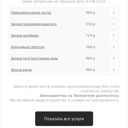
Цены актуальны на текущую дату 07.08.2026
Профилактическая чистка
980 р
Замена термопредохранителя
330 р
Замена мембраны
729 р
Ликвидация протечек
580 р
Замена труб поступления воды
980 р
Замена анода
980 р
Цены в прайс-листе указаны ориентировочные, без учета
стоимости запчастей.
Записывайтесь на бесплатную диагностику.
Мы проверим ваше устройство и укажем на неисправность.
Показать все услуги