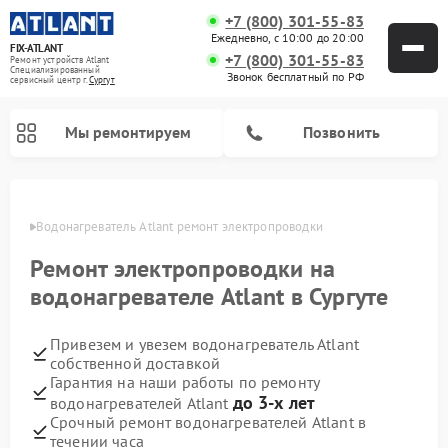
+7 (800) 301-55-83
Ежедневно, с 10:00 до 20:00
FIX-ATLANT
+7 (800) 301-55-83
Ремонт устройств Atlant
Специализированный
Звонок бесплатный по РФ
cервисный центр г.
Сургут
Мы ремонтируем
Позвонить
ргуте
Водонагреватель Atlant ремонт электропроводки
Ремонт электропроводки на
Ремонт стиральных машин Atlant
Ремонт морозильных камер Atlant
водонагревателе Atlant в Сургуте
Привезем и увезем водонагреватель Atlant
собственной доставкой
Гарантия на наши работы по ремонту
до 3-х лет
водонагревателей Atlant
Срочный ремонт водонагревателей Atlant в
течении часа