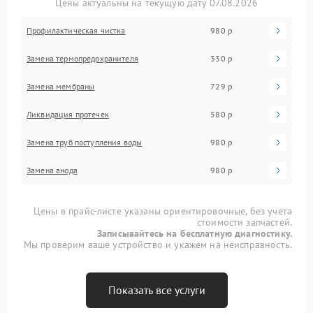
Цены актуальны на текущую дату 07.08.2026
Профилактическая чистка
980 р
Замена термопредохранителя
330 р
Замена мембраны
729 р
Ликвидация протечек
580 р
Замена труб поступления воды
980 р
Замена анода
980 р
Цены в прайс-листе указаны ориентировочные, без учета
стоимости запчастей.
Записывайтесь на бесплатную диагностику.
Мы проверим ваше устройство и укажем на неисправность.
Показать все услуги