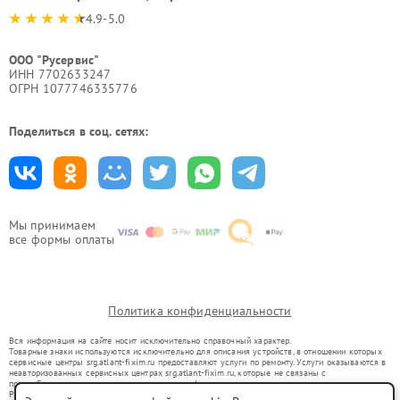
4.9-5.0
ООО "Русервис"
ИНН 7702633247
ОГРН 1077746335776
Поделиться в соц. сетях:
Мы принимаем
все формы оплаты
Политика конфиденциальности
Вся информация на сайте носит исключительно справочный характер.
Товарные знаки используются исключительно для описания устройств, в отношении которых
сервисные центры srg.atlant-fixim.ru предоставляют услуги по ремонту. Услуги оказываются в
неавторизованных сервисных центрах srg.atlant-fixim.ru, которые не связаны с
правообладателями товарных знаков или их официальными представителями.
Ремонт осуществляется для устройств, уже введенных в гражданский оборот в соответствии