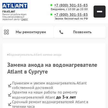
+7 (800) 301-55-83
Ежедневно, с 10:00 до 20:00
FIX-ATLANT
+7 (800) 301-55-83
Ремонт устройств Atlant
Специализированный
Звонок бесплатный по РФ
cервисный центр г.
Сургут
Мы ремонтируем
Позвонить
ргуте
Водонагреватель Atlant замена анода
Замена анода на водонагревателе
Ремонт стиральных машин Atlant
Ремонт морозильных камер Atlant
Atlant в Сургуте
Привезем и увезем водонагреватель Atlant
собственной доставкой
Гарантия на наши работы по ремонту
до 3-х лет
водонагревателей Atlant
Срочный ремонт водонагревателей Atlant в
течении часа