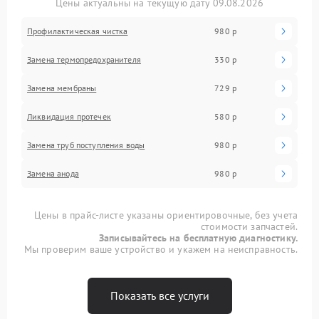
Цены актуальны на текущую дату 09.08.2026
Профилактическая чистка
980 р
Замена термопредохранителя
330 р
Замена мембраны
729 р
Ликвидация протечек
580 р
Замена труб поступления воды
980 р
Замена анода
980 р
Цены в прайс-листе указаны ориентировочные, без учета
стоимости запчастей.
Записывайтесь на бесплатную диагностику.
Мы проверим ваше устройство и укажем на неисправность.
Показать все услуги