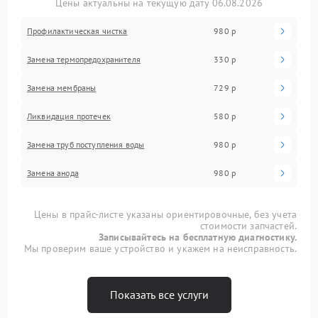
Цены актуальны на текущую дату 06.08.2026
Профилактическая чистка
980 р
Замена термопредохранителя
330 р
Замена мембраны
729 р
Ликвидация протечек
580 р
Замена труб поступления воды
980 р
Замена анода
980 р
Цены в прайс-листе указаны ориентировочные, без учета
стоимости запчастей.
Записывайтесь на бесплатную диагностику.
Мы проверим ваше устройство и укажем на неисправность.
Показать все услуги