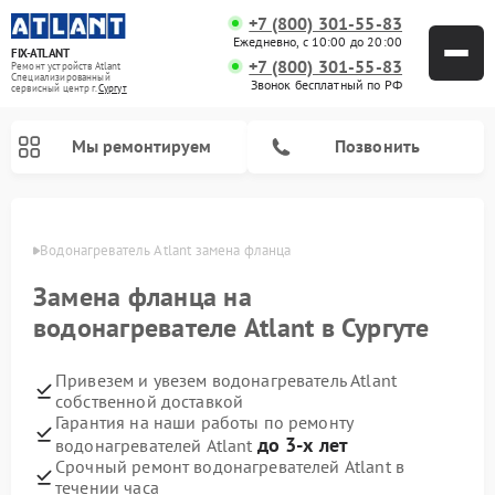
+7 (800) 301-55-83
Ежедневно, с 10:00 до 20:00
FIX-ATLANT
+7 (800) 301-55-83
Ремонт устройств Atlant
Специализированный
Звонок бесплатный по РФ
cервисный центр г.
Сургут
Мы ремонтируем
Позвонить
ргуте
Водонагреватель Atlant замена фланца
Замена фланца на
Ремонт стиральных машин Atlant
Ремонт морозильных камер Atlant
водонагревателе Atlant в Сургуте
Привезем и увезем водонагреватель Atlant
собственной доставкой
Гарантия на наши работы по ремонту
до 3-х лет
водонагревателей Atlant
Срочный ремонт водонагревателей Atlant в
течении часа