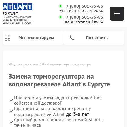
+7 (800) 301-55-83
Ежедневно, с 10:00 до 20:00
FIX-ATLANT
+7 (800) 301-55-83
Ремонт устройств Atlant
Специализированный
Звонок бесплатный по РФ
cервисный центр г.
Сургут
Мы ремонтируем
Позвонить
ргуте
Водонагреватель Atlant замена терморегулятора
Замена терморегулятора на
Ремонт стиральных машин Atlant
Ремонт морозильных камер Atlant
водонагревателе Atlant в Сургуте
Привезем и увезем водонагреватель Atlant
собственной доставкой
Гарантия на наши работы по ремонту
до 3-х лет
водонагревателей Atlant
Срочный ремонт водонагревателей Atlant в
течении часа