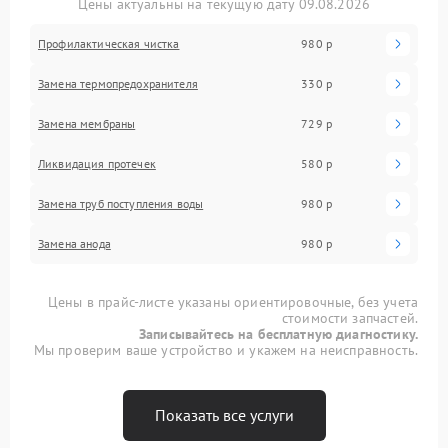
Цены актуальны на текущую дату 09.08.2026
Профилактическая чистка
980 р
Замена термопредохранителя
330 р
Замена мембраны
729 р
Ликвидация протечек
580 р
Замена труб поступления воды
980 р
Замена анода
980 р
Цены в прайс-листе указаны ориентировочные, без учета
стоимости запчастей.
Записывайтесь на бесплатную диагностику.
Мы проверим ваше устройство и укажем на неисправность.
Показать все услуги